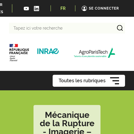
ER
FR
SE CONNECTER
ÉS
Tapez
ici
votre
recherche
Toutes les rubriques
Mécanique
de la Rupture
- Imagerie –