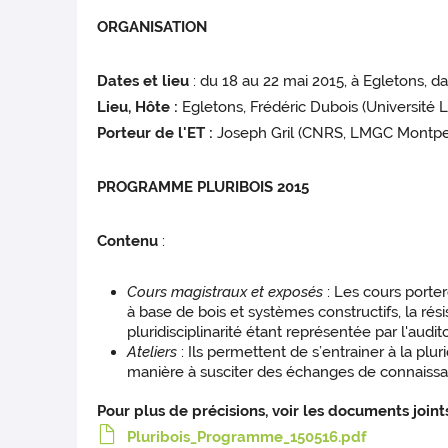
ORGANISATION
Dates et lieu
: du 18 au 22 mai 2015, à Egletons, d
Lieu, Hôte :
Egletons, Frédéric Dubois (Université
Porteur de l'ET :
Joseph Gril (CNRS, LMGC Montpel
PROGRAMME PLURIBOIS 2015
Contenu
:
Cours magistraux et exposés
: Les cours porter
à base de bois et systèmes constructifs, la rés
pluridisciplinarité étant représentée par l'aud
Ateliers
: Ils permettent de s’entrainer à la pl
manière à susciter des échanges de connaissan
Pour plus de précisions, voir les documents joints
Pluribois_Programme_150516.pdf