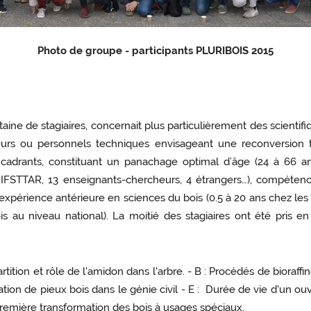
Photo de groupe - participants PLURIBOIS 2015
aine de stagiaires, concernait plus particulièrement des scienti
eurs ou personnels techniques envisageant une reconversion t
encadrants, constituant un panachage optimal d’âge (24 à 66 an
 IFSTTAR, 13 enseignants-chercheurs, 4 étrangers…), compétenc
, expérience antérieure en sciences du bois (0.5 à 20 ans chez les
au niveau national). La moitié des stagiaires ont été pris en
artition et rôle de l'amidon dans l'arbre. - B : Procédés de bioraffi
sation de pieux bois dans le génie civil - E : Durée de vie d'un ou
remière transformation des bois à usages spéciaux.