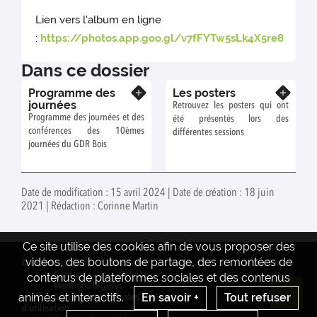
Lien vers l'album en ligne
:
https://photos.app.goo.gl/v7fFYTw5sLk4X5re8
Dans ce dossier
Programme des
Les posters
En savoir plus
En savoir plus
journées
Retrouvez les posters qui ont
Programme des journées et des
été présentés lors des
conférences des 10èmes
différentes sessions
journées du GDR Bois
Date de modification : 15 avril 2024 | Date de création : 18 juin
2021 | Rédaction : Corinne Martin
Ce site utilise des cookies afin de vous proposer des
vidéos, des boutons de partage, des remontées de
© GDRBOIS 2026
Actualités
www.inrae.fr
Contact
Crédits
contenus de plateformes sociales et des contenus
Mentions legales
animés et interactifs.
En savoir +
Tout refuser
Conditions générales
Re
d'utilisation