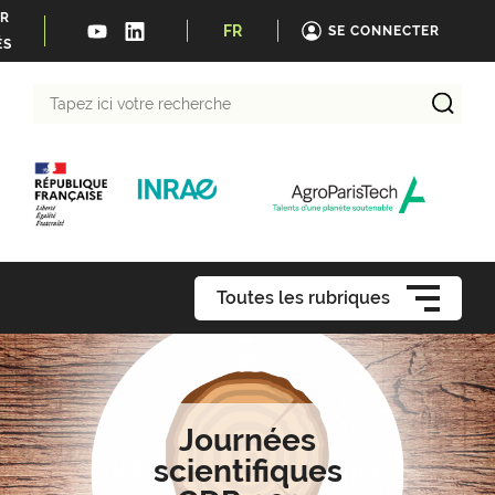
ER
FR
SE CONNECTER
ÉS
Tapez
ici
votre
recherche
Toutes les rubriques
Journées
scientifiques