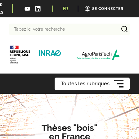
ER
FR
SE CONNECTER
ÉS
Tapez
ici
votre
recherche
Toutes les rubriques
Thèses "bois"
en France