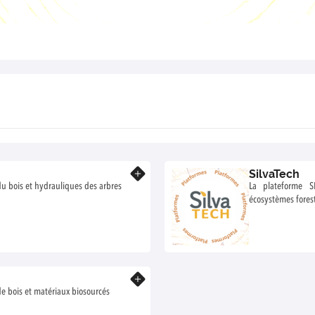
SilvaTech
En savoir plus
u bois et hydrauliques des arbres
La plateforme S
écosystèmes forest
En savoir plus
e bois et matériaux biosourcés