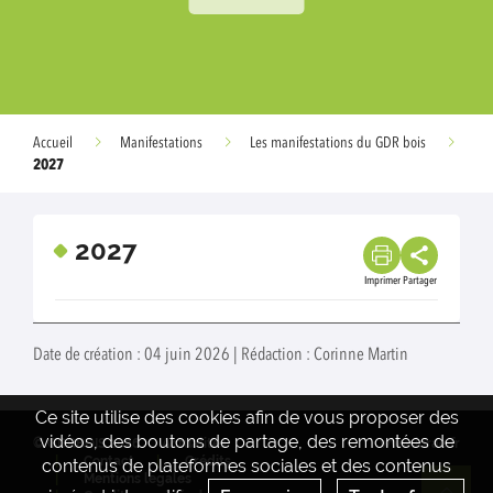
Accueil
Manifestations
Les manifestations du GDR bois
2027
2027
Imprimer
Partager
Date de création : 04 juin 2026 | Rédaction : Corinne Martin
Ce site utilise des cookies afin de vous proposer des
vidéos, des boutons de partage, des remontées de
© GDRBOIS 2026
Actualités
www.inrae.fr
Contact
Crédits
contenus de plateformes sociales et des contenus
Mentions legales