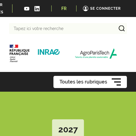
ER
FR
SE CONNECTER
ÉS
Tapez
ici
votre
recherche
Toutes les rubriques
2027