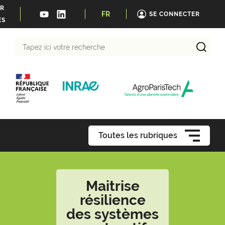
ER
FR
SE CONNECTER
ÉS
Tapez
ici
votre
recherche
Toutes les rubriques
Maitrise
résilience
des systèmes