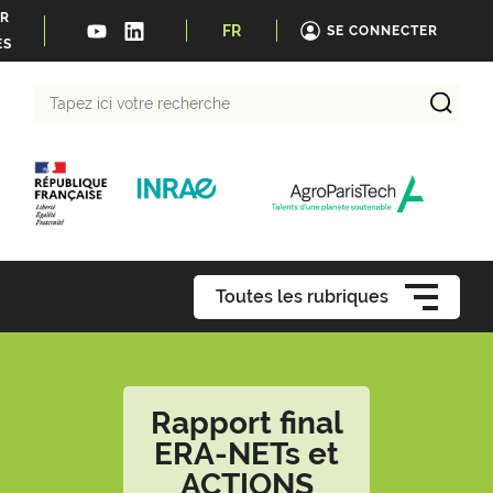
ER
FR
SE CONNECTER
ÉS
Tapez
ici
votre
recherche
Toutes les rubriques
Rapport final
ERA-NETs et
ACTIONS