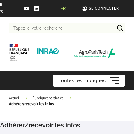
ER
FR
SE CONNECTER
ÉS
Tapez
ici
votre
recherche
Toutes les rubriques
Accueil
Rubriques verticales
Adhérer/recevoir les infos
Adhérer/recevoir les infos