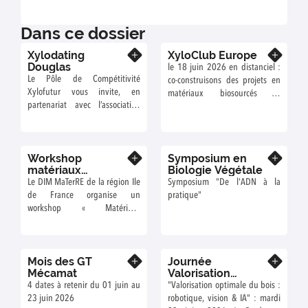
Dans ce dossier
Xylodating
XyloClub Europe
En savoir plus
En savoir plus
Douglas
le 18 juin 2026 en distanciel :
Le Pôle de Compétitivité
co-construisons des projets en
Xylofutur vous invite, en
matériaux biosourcés et
partenariat avec l’association
économie circulaire
France Douglas, au Xylodating
Douglas qui se déroulera la
journée du mercredi 20 mai
Workshop
Symposium en
2026 à Limoges, sur le thème
En savoir plus
En savoir plus
matériaux
Biologie Végétale
de l’innovation.
biosourcés
Le DIM MaTerRE de la région Ile
Symposium "De l'ADN à la
de France organise un
pratique"
workshop « Matériaux
biosourcés et géosourcés :
contributions à la transition
énergétique », qui se tiendra le
Mois des GT
Journée
9 juin 2026 à l’ENS Paris-Saclay
En savoir plus
En savoir plus
Mécamat
Valorisation
(Gif-sur-Yvette).
optimale du bois
4 dates à retenir du 01 juin au
"Valorisation optimale du bois :
23 juin 2026
robotique, vision & IA" : mardi