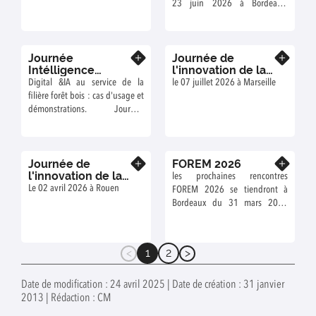
23 juin 2026 à Bordeaux-
Talence (33400)
Journée
Journée de
En savoir plus
En savoir plus
Intélligence
l'innovation de la
Artificielle
filière bois
Digital &IA au service de la
le 07 juillet 2026 à Marseille
filière forêt bois : cas d'usage et
démonstrations. Journée
organisée le 28 avril 2026 à La
Rochelle
Journée de
FOREM 2026
En savoir plus
En savoir plus
l'innovation de la
les prochaines rencontres
filière Bois
Le 02 avril 2026 à Rouen
FOREM 2026 se tiendront à
Bordeaux du 31 mars 2026
14h au 2 avril 2026 13h.
1
2
(current)
Date de modification : 24 avril 2025 | Date de création : 31 janvier
2013 | Rédaction : CM