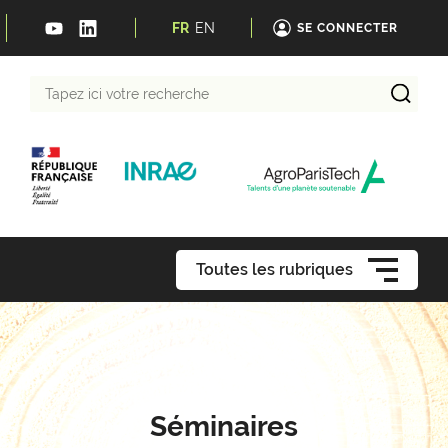
FR
EN
SE CONNECTER
Tapez
ici
votre
recherche
Toutes les rubriques
Séminaires