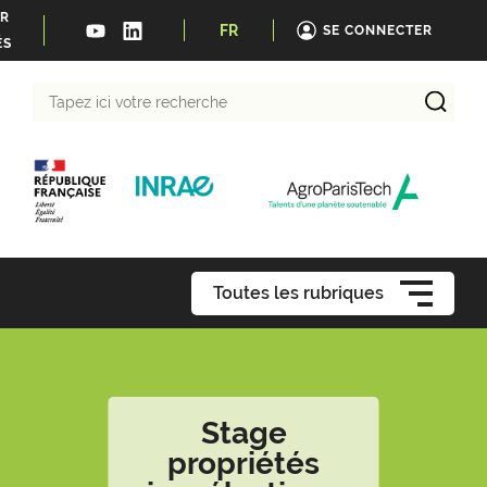
ER
FR
SE CONNECTER
ÉS
Tapez
ici
votre
recherche
Toutes les rubriques
Stage
propriétés