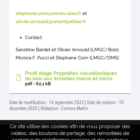
stephane.corn@mines-ales.fr
et
olivier.arnould@umontpellier.fr
Contact
Sandrine Bardet et Olivier Arnould (LMGC/Bois),
Monica F. Pucci et Stephane Corn (LMGC/DMS)
Profil stage Propriétés viscoélastiques
du bois aux échelles macro et micro
pdf - 62,1 kB
Date de modification : 14 septembre 2023 | Date de création : 10
décembre 2020 | Rédaction : Corinne Martin
Ce site utilise des cookies afin de vous proposer des
vidéos, des boutons de partage, des remontées de
© GDRBOIS 2026
Actualités
www.inrae.fr
Contact
Crédits