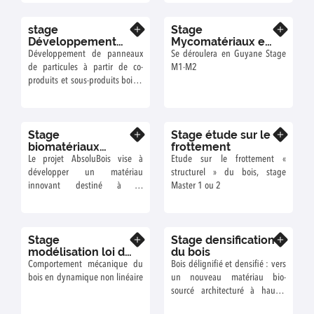
stage
Stage
En savoir plus
En savoir plus
Développement
Mycomatériaux et
de panneaux de
production de
Développement de panneaux
Se déroulera en Guyane Stage
particules
matériel
de particules à partir de co-
M1-M2
produits et sous-produits bois à
La Réunion
Stage
Stage étude sur le
En savoir plus
En savoir plus
biomatériaux
frottement
biosourcés
Le projet AbsoluBois vise à
Etude sur le frottement «
développer un matériau
structurel » du bois, stage
innovant destiné à la
Master 1 ou 2
conception de revêtements
drainants pour des applications
telles que pistes cyclables,
Stage
Stage densification
parkings légers, et voies
En savoir plus
En savoir plus
modélisation loi de
du bois
piétonnes.
comportement
Comportement mécanique du
Bois délignifié et densifié : vers
bois en dynamique non linéaire
un nouveau matériau bio-
sourcé architecturé à hautes
performances mécaniques