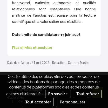
transversal, curiosité, autonomie et qualités
relationnelles sont essentielles. Une bonne
maîtrise de l’anglais est requise pour la lecture
scientifique et la valorisation des résultats.
Date limite de candidature 13 juin 2026
Plus d'infos et postuler
Date de création : 21 mai 2026 | Rédaction : Corinne Martin
Ce site utilise des cookies afin de vous proposer des
vidéos, des boutons de partage, des remontées de
© GDRBOIS 2026
Actualités
www.inrae.fr
Contact
Crédits
contenus de plateformes sociales et des contenus
Mentions legales
animés et interactifs.
En savoir +
Tout refuser
Conditions générales
Re
d'utilisation
Tout accepter
Personnaliser
Gestion des cookies