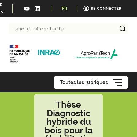
ER
FR
SE CONNECTER
ÉS
Tapez
ici
votre
recherche
Toutes les rubriques
Thèse
Diagnostic
hybride du
bois pour la