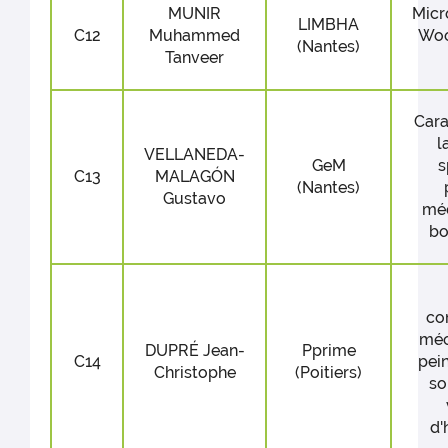
MUNIR
Micr
LIMBHA
C12
Muhammed
Woo
(Nantes)
Tanveer
Cara
l
VELLANEDA-
GeM
s
C13
MALAGÓN
(Nantes)
Gustavo
méc
bo
co
méc
DUPRÉ Jean-
Pprime
C14
pein
Christophe
(Poitiers)
so
d'