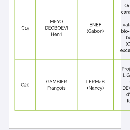
Qu
cara
MEYO
ENEF
val
C19
DEGBOEVI
(Gabon)
bio
Henri
b
(
exce
Pro
LI
GAMBIER
LERMaB
C20
François
(Nancy)
DE
d
f