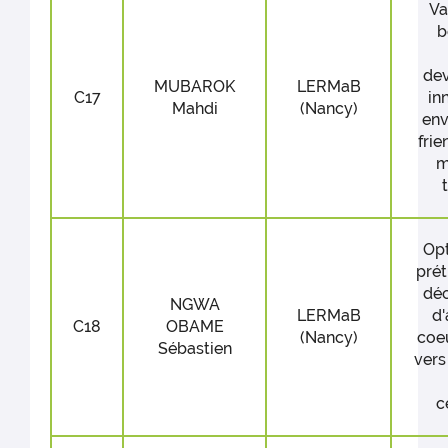
Va
b
de
MUBAROK
LERMaB
C17
in
Mahdi
(Nancy)
env
fri
m
Opt
prét
déc
NGWA
LERMaB
d'
C18
OBAME
(Nancy)
coe
Sébastien
vers
c