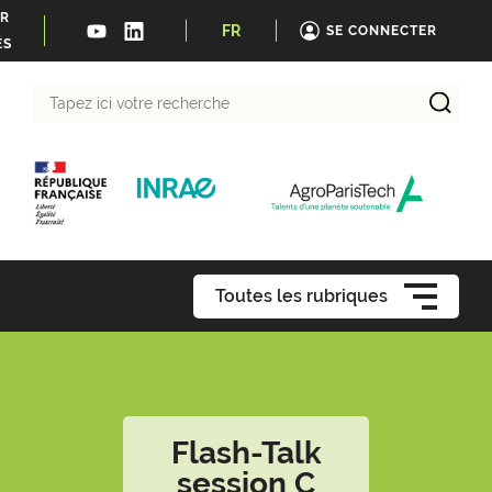
ER
FR
SE CONNECTER
ÉS
Tapez
ici
votre
recherche
Toutes les rubriques
Flash-Talk
session C