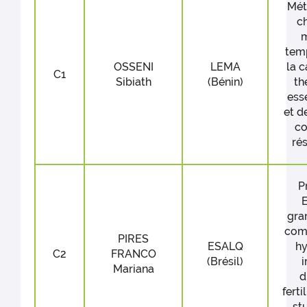
Mét
c
m
tem
OSSENI
LEMA
la c
C1
Sibiath
(Bénin)
th
ess
et d
co
ré
P
gra
com
PIRES
ESALQ
hy
C2
FRANCO
(Brésil)
i
Mariana
d
ferti
st