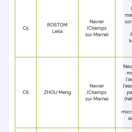
mé
Navier
sor
ROSTOM
C5
(Champs
Leila
sur Marne)
M
Neu
mo
l'
Navier
l'ea
C6
ZHOU Meng
(Champs
pa
sur Marne)
(hê
micr
a