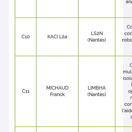
an
Co
LS2N
co
C10
KACI Lila
(Nantes)
robo
mult
isol
MICHAUD
LIMBHA
C11
o
Franck
(Nantes)
con
l'ai