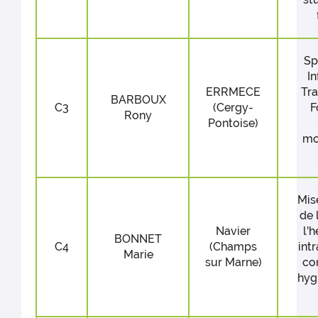
Sp
I
ERRMECE
Tr
BARBOUX
C3
(Cergy-
F
Rony
Pontoise)
mo
Mis
de 
Navier
l'
BONNET
C4
(Champs
intr
Marie
sur Marne)
co
hyg