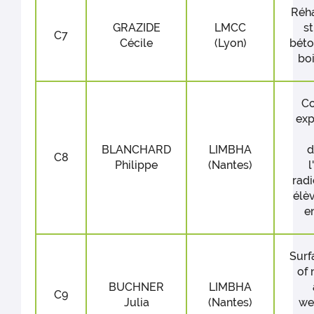
Réha
GRAZIDE
LMCC
s
C7
Cécile
(Lyon)
béto
bo
Co
exp
BLANCHARD
LIMBHA
d
C8
Philippe
(Nantes)
l
rad
élè
en
Surf
of 
BUCHNER
LIMBHA
C9
Julia
(Nantes)
we