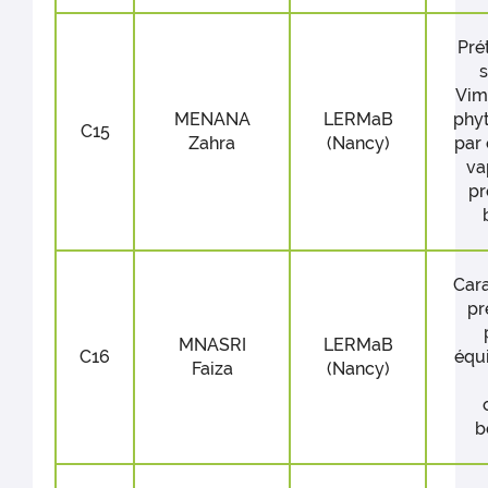
Pré
s
Vimi
MENANA
LERMaB
phy
C15
Zahra
(Nancy)
par 
va
pr
Cara
pr
MNASRI
LERMaB
C16
équi
Faiza
(Nancy)
b